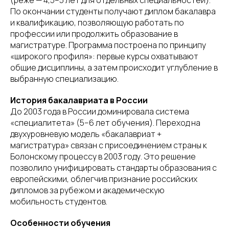
(реже — 4,5–5 лет для отдельных специальностей).
По окончании студенты получают диплом бакалавра
и квалификацию, позволяющую работать по
профессии или продолжить образование в
магистратуре. Программа построена по принципу
«широкого профиля»: первые курсы охватывают
общие дисциплины, а затем происходит углубление в
выбранную специализацию.
История бакалавриата в России
До 2003 года в России доминировала система
«специалитета» (5–6 лет обучения). Переход на
двухуровневую модель «бакалавриат +
магистратура» связан с присоединением страны к
Болонскому процессу в 2003 году. Это решение
позволило унифицировать стандарты образования с
европейскими, облегчив признание российских
дипломов за рубежом и академическую
мобильность студентов.
Особенности обучения