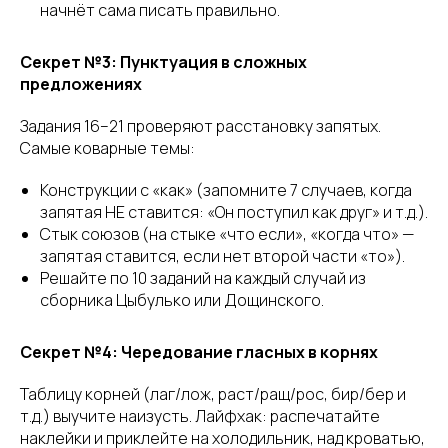
начнёт сама писать правильно.
Секрет №3: Пунктуация в сложных
предложениях
Задания 16–21 проверяют расстановку запятых.
Самые коварные темы:
Конструкции с «как» (запомните 7 случаев, когда
запятая НЕ ставится: «Он поступил как друг» и т.д.).
Стык союзов (на стыке «что если», «когда что» —
запятая ставится, если нет второй части «то»).
Решайте по 10 заданий на каждый случай из
сборника Цыбулько или Дощинского.
Секрет №4: Чередование гласных в корнях
Таблицу корней (лаг/лож, раст/ращ/рос, бир/бер и
т.д.) выучите наизусть. Лайфхак: распечатайте
наклейки и приклейте на холодильник, над кроватью,