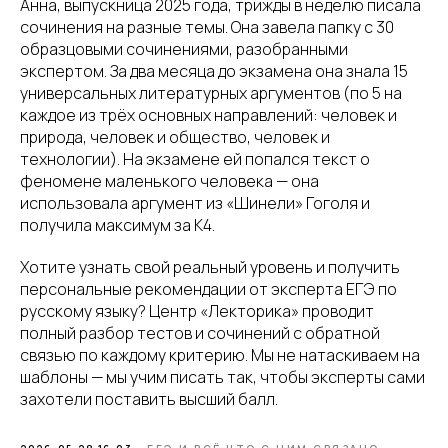
Анна, выпускница 2025 года, трижды в неделю писала
сочинения на разные темы. Она завела папку с 30
образцовыми сочинениями, разобранными
экспертом. За два месяца до экзамена она знала 15
универсальных литературных аргументов (по 5 на
каждое из трёх основных направлений: человек и
природа, человек и общество, человек и
технологии). На экзамене ей попался текст о
феномене маленького человека — она
использовала аргумент из «Шинели» Гоголя и
получила максимум за К4.
Хотите узнать свой реальный уровень и получить
персональные рекомендации от эксперта ЕГЭ по
русскому языку? Центр «Лекторика» проводит
полный разбор тестов и сочинений с обратной
связью по каждому критерию. Мы не натаскиваем на
шаблоны — мы учим писать так, чтобы эксперты сами
захотели поставить высший балл.