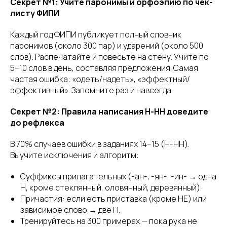
Секрет №1: Учите паронимы и орфоэпию по чек-
листу ФИПИ
Каждый год ФИПИ публикует полный словник
паронимов (около 300 пар) и ударений (около 500
слов). Распечатайте и повесьте на стену. Учите по
5–10 слов в день, составляя предложения. Самая
частая ошибка: «одеть/надеть», «эффектный/
эффективный». Запомните раз и навсегда.
Секрет №2: Правила написания Н-НН доведите
до рефлекса
В 70% случаев ошибки в заданиях 14–15 (Н-НН).
Выучите исключения и алгоритм:
Суффиксы прилагательных (-ан-, -ян-, -ин- → одна
Н, кроме стеклянный, оловянный, деревянный).
Причастия: если есть приставка (кроме НЕ) или
зависимое слово → две Н.
Тренируйтесь на 300 примерах — пока рука не