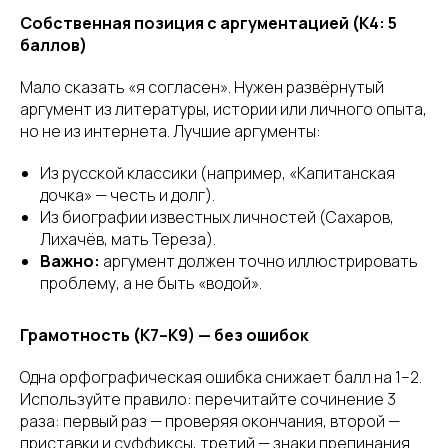
Собственная позиция с аргументацией (К4: 5
баллов)
Мало сказать «я согласен». Нужен развёрнутый
аргумент из литературы, истории или личного опыта,
но не из интернета. Лучшие аргументы:
Из русской классики (например, «Капитанская
дочка» — честь и долг).
Из биографии известных личностей (Сахаров,
Лихачёв, мать Тереза).
Важно:
аргумент должен точно иллюстрировать
проблему, а не быть «водой».
Грамотность (К7–К9) — без ошибок
Одна орфографическая ошибка снижает балл на 1–2.
Используйте правило: перечитайте сочинение 3
раза: первый раз — проверяя окончания, второй —
приставки и суффиксы, третий — знаки препинания.