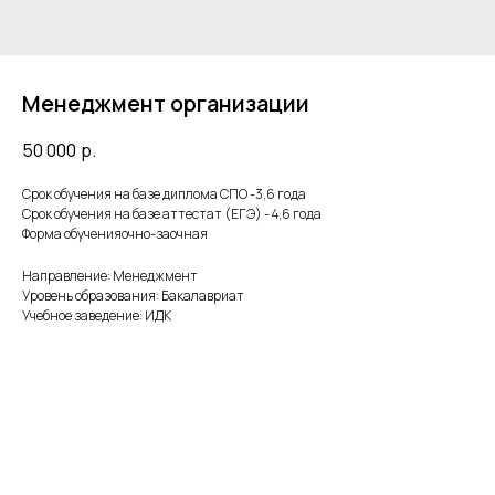
Менеджмент организации
50 000
р.
Срок обучения на базе диплома СПО -3,6 года
Срок обучения на базе аттестат (ЕГЭ) - 4,6 года
Форма обученияочно-заочная
Направление: Менеджмент
Уровень образования: Бакалавриат
Учебное заведение: ИДК