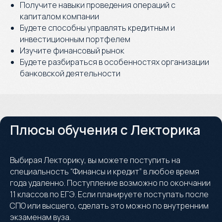
Получите навыки проведения операций с
капиталом компании
Будете способны управлять кредитным и
инвестиционным портфелем
Изучите финансовый рынок
Будете разбираться в особенностях организации
банковской деятельности
Плюсы обучения с Лекторика
Выбирая Лекторику, вы можете поступить на
специальность “Финансы и кредит” в любое время
года удаленно. Поступление возможно по окончании
11 классов по ЕГЭ. Если планируете поступать после
СПО или высшего, сделать это можно по внутренним
экзаменам вуза.