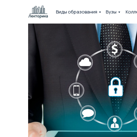
Виды образования
Вузы
Колл