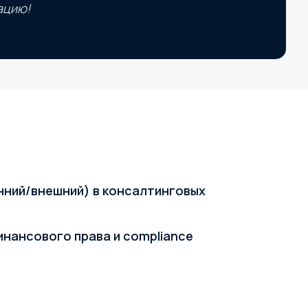
ацию!
нний/внешний) в консалтинговых
инансового права и compliance