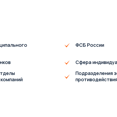
иципального
ФСБ России
нков
Сфера индивиду
отделы
Подразделения э
 компаний
противодействия