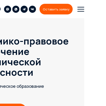
8
Оставить заявку
мико-правовое
ечение
мической
сности
ическое образование