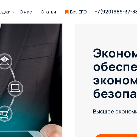
+7(920)969-37-3
еджи
О нас
Статьи
Без ЕГЭ
Эконо
обесп
эконо
безопа
Высшее эконом